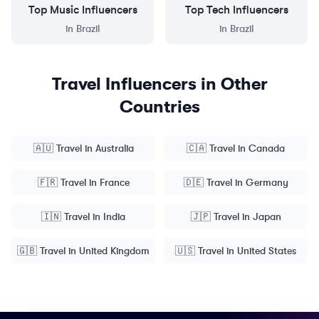
Top
Music
Influencers
Top
Tech
Influencers
in
Brazil
in
Brazil
Travel
Influencers in Other
Countries
🇦🇺
Travel
in
Australia
🇨🇦
Travel
in
Canada
🇫🇷
Travel
in
France
🇩🇪
Travel
in
Germany
🇮🇳
Travel
in
India
🇯🇵
Travel
in
Japan
🇬🇧
Travel
in
United Kingdom
🇺🇸
Travel
in
United States