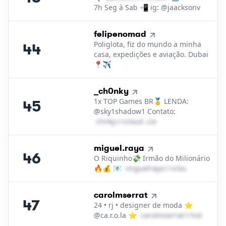
7h Seg à Sab 📲 ig: @jaacksonv
44
.
felipenomad
Poliglota, fiz do mundo a minha
44
casa, expedições e aviação. Dubai
📍✈️
45
.
_ch0nky
1x TOP Games BR🥇 LENDA:
45
@sky1shadow1 Contato:
c​h​n​k​y​
＠
icloud․cοm
46
.
miguel.raya
46
O Riquinho💸 Irmão do Milionário
🔥💰 📧
m​i​g​u​e​l​r​a​y​a​
＠
icloud․cοm
47
.
carolmserrat
47
24 • rj • designer de moda ⭐️
@ca.r.o.la ⭐️
c​a​r​o​l​m​s​e​r​r​a​t​
＠
hotmail․