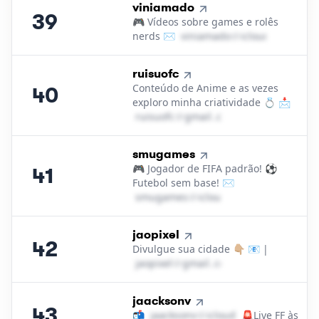
39
.
viniamado
39
🎮 Vídeos sobre games e rolês
nerds ✉️
v​i​n​i​a​m​a​d​o​
＠
icloud․cοm
40
.
ruisuofc
Conteúdo de Anime e as vezes
40
exploro minha criatividade 💍 📩
r​u​i​s​u​o​f​c​
＠
gmail․cοm
41
.
smugames
🎮 Jogador de FIFA padrão! ⚽️
41
Futebol sem base! ✉️
s​m​u​g​a​m​e​s​
＠
icloud․cοm
42
.
jaopixel
42
Divulgue sua cidade 👇🏼 📧 |
j​a​o​p​i​x​e​l​
＠
gmail․cοm
43
.
jaacksonv
43
📬
j​a​a​c​k​s​o​n​v​
＠
icloud․cοm
🚨Live FF às