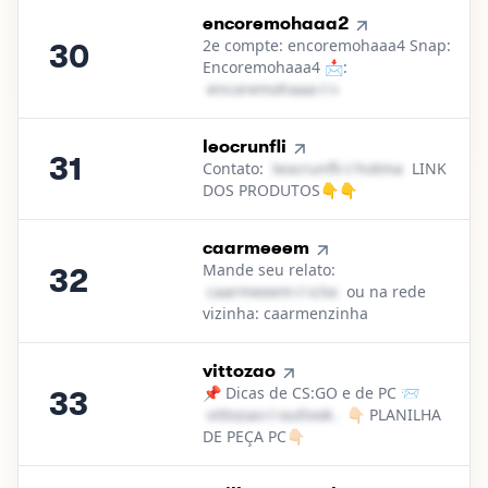
30
.
encoremohaaa2
2e compte: encoremohaaa4 Snap:
30
Encoremohaaa4 📩:
e​n​c​o​r​e​m​o​h​a​a​a​
＠
icloud․cοm
31
.
leocrunfli
31
Contato:
l​e​o​c​r​u​n​f​l​i​
＠
hotmail․cοm
LINK
DOS PRODUTOS👇👇
32
.
caarmeeem
Mande seu relato:
32
c​a​a​r​m​e​e​e​m​
＠
icloud․cοm
ou na rede
vizinha: caarmenzinha
33
.
vittozao
📌 Dicas de CS:GO e de PC 📨
33
v​i​t​t​o​z​a​o​
＠
outlook․cοm
👇🏻 PLANILHA
DE PEÇA PC👇🏻