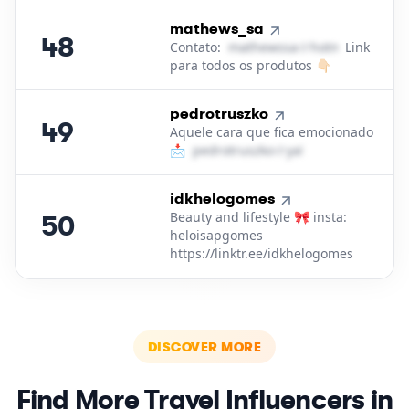
48
.
mathews_sa
48
Contato:
m​a​t​h​e​w​s​s​a​
＠
hotmail․cοm
Link
para todos os produtos 👇🏻
49
.
pedrotruszko
49
Aquele cara que fica emocionado
📩
p​e​d​r​o​t​r​u​s​z​k​o​
＠
yahoo․cοm
50
.
idkhelogomes
Beauty and lifestyle 🎀 insta:
50
heloisapgomes
https://linktr.ee/idkhelogomes
DISCOVER MORE
Find More
Travel
Influencers in