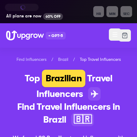
HR
MIN
SEC
All plans are
now
60% OFF
+ GPT-5
Find Influencers
/
Brazil
/
Top
Travel
Influencers
Top
Brazilian
Travel
Influencers
✈️
Find
Travel
Influencers in
Brazil
🇧🇷