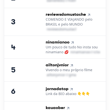
d​a​n​i​e​l​l​e​d​i​z​
＠
hotmail․cοm
3
.
reviewsdomustache
COMENDO E VIAJANDO pelo
3
BRASIL e pelo MUNDO
r​e​v​i​e​w​s​d​o​m​u​s​t​a​c​h​e​
＠
icloud․cοm
4
.
ninamianoo
4
Um pouco de tudo No insta sou
ninamiano 💋
n​i​n​a​m​i​a​n​o​o​
＠
icloud․c
5
.
ailtonjvnior
5
Vivendo o meu próprio filme
a​i​l​t​o​n​j​v​n​i​o​r​
＠
gmail․cοm
6
.
jornadatop
6
Link da BIO abaixo 👇👇👇
7
.
kauaober