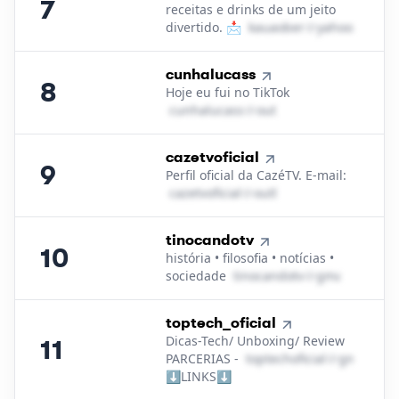
7
receitas e drinks de um jeito
divertido. 📩
k​a​u​a​o​b​e​r​
＠
yahoo․cοm
8
.
cunhalucass
8
Hoje eu fui no TikTok
c​u​n​h​a​l​u​c​a​s​s​
＠
outlook․cοm
9
.
cazetvoficial
9
Perfil oficial da CazéTV. E-mail:
c​a​z​e​t​v​o​f​i​c​i​a​l​
＠
outlook․cοm
10
.
tinocandotv
10
história • filosofia • notícias •
sociedade
t​i​n​o​c​a​n​d​o​t​v​
＠
gmail․cοm
11
.
toptech_oficial
Dicas-Tech/ Unboxing/ Review
11
PARCERIAS -
t​o​p​t​e​c​h​o​f​i​c​i​a​l​
＠
gmail․cο
⬇️LINKS⬇️