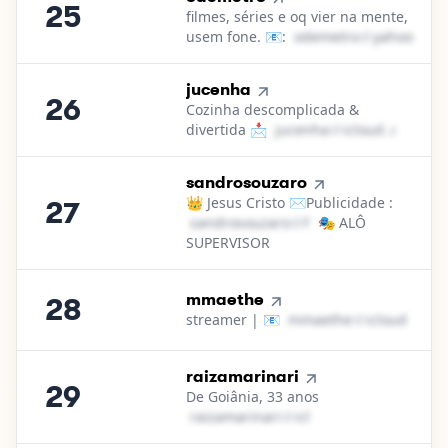
25
filmes, séries e oq vier na mente,
usem fone. 📧:
o​d​e​m​e​t​r​o​
＠
yahoo․cοm
26
.
jucenha
26
Cozinha descomplicada &
divertida 📩
j​u​c​e​n​h​a​
＠
icloud․cοm
27
.
sandrosouzaro
👑 Jesus Cristo ✉️Publicidade :
27
s​a​n​d​r​o​s​o​u​z​a​r​o​
＠
hotmail․cοm
🎭 ALÔ
SUPERVISOR
28
.
mmaethe
28
streamer | 📧
m​m​a​e​t​h​e​
＠
icloud․cοm
29
.
raizamarinari
29
De Goiânia, 33 anos
r​a​i​z​a​m​a​r​i​n​a​r​i​
＠
icloud․cοm