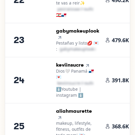
22
490.2K
te vas a reir✨
y​a​s​i​r​a​i​s​s​a​a​
＠
outlook․cοm
🇱🇧🇵🇦
23
.
gabymakeuplook
23
479.6K
Pestañas y listo💋 💌
:
g​a​b​y​m​a​k​e​u​p​l​o​o​k​
＠
outlook․cοm
24
.
keviinsucre
Dios🤍 Panamá 🇵🇦
💌
24
391.8K
k​e​v​i​i​n​s​u​c​r​e​
＠
outlook․cοm
⬇️Youtube |
instagram ⬇️
25
.
aliahmaurette
makeup, lifestyle,
25
368.6K
fitness, outfits de