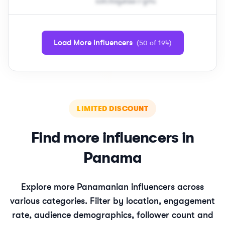
s​o​l​c​i​t​o​g​a​l​a​a​
＠
gmail․cοm
Load More Influencers
(
50
of
194
)
LIMITED DISCOUNT
Find more influencers in
Panama
Explore more
Panamanian
influencers across
various categories. Filter by location, engagement
rate, audience demographics, follower count and