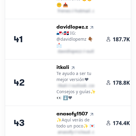
🤫 📥
f​r​e​n​e​s​
＠
hotmail․cοm
41
.
davidlopez.z
🇵🇦x🇩🇴 IG:
41
187.7K
@davidlopemz 👇🏾
📩
d​a​v​i​d​l​o​p​e​z​z​
＠
outlook․cοm
42
.
itkali
Te ayudo a ser tu
mejor versión❤️
42
178.8K
i​t​k​a​l​i​
＠
outlook․cοm
Consejos y guías✨
👀 ⬇️♥️
43
.
anasofy1507
✨Aquí verás de
43
174.4K
todo un poco✨ 💌
a​n​a​s​o​f​y​
＠
icloud․cοm