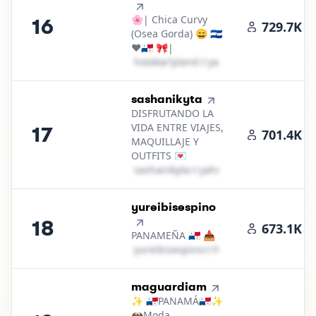
🌸| Chica Curvy
16
729.7K
(Osea Gorda) 😄 🇸🇻
❤️🇵🇦 🎀|
h​o​l​a​k​a​r​l​y​l​a​n​d​
＠
yahoo․cοm
17
.
sashanikyta
DISFRUTANDO LA
VIDA ENTRE VIAJES,
17
701.4K
MAQUILLAJE Y
OUTFITS 💌
s​a​s​h​a​n​i​k​y​t​a​
＠
yahoo․cοm
18
.
yureibisespino
18
673.1K
PANAMEÑA 🇵🇦 📥
y​u​r​e​i​b​i​s​e​s​p​i​n​o​
＠
hotmail․cοm
19
.
maguardiam
✨️ 🇵🇦PANAMÁ🇵🇦✨️
🦇Moda