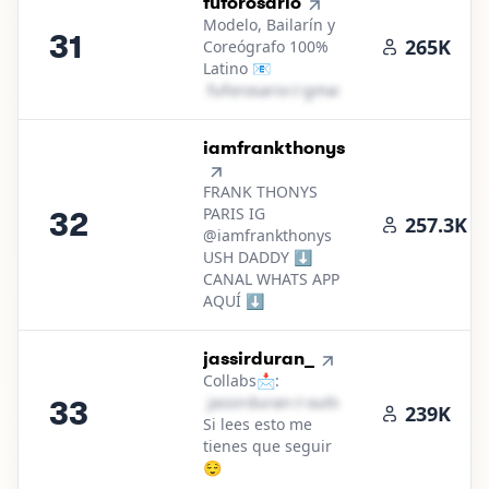
31
.
fuforosario
Modelo, Bailarín y
31
265K
Coreógrafo 100%
Latino 📧
f​u​f​o​r​o​s​a​r​i​o​
＠
gmail․cοm
32
.
iamfrankthonys
FRANK THONYS
PARIS IG
32
257.3K
@iamfrankthonys
USH DADDY ⬇️
CANAL WHATS APP
AQUÍ ⬇️
33
.
jassirduran_
Collabs📩:
j​a​s​s​i​r​d​u​r​a​n​
＠
outlook․cοm
33
239K
Si lees esto me
tienes que seguir
😌