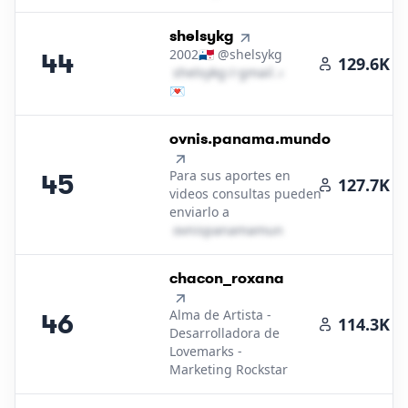
44
.
shelsykg
2002🇵🇦 @shelsykg
44
129.6K
s​h​e​l​s​y​k​g​
＠
gmail․cοm
💌
45
.
ovnis.panama.mundo
Para sus aportes en
45
127.7K
videos consultas pueden
enviarlo a
o​v​n​i​s​p​a​n​a​m​a​m​u​n​d​o​
＠
gmail․cοm
46
.
chacon_roxana
Alma de Artista -
46
114.3K
Desarrolladora de
Lovemarks -
Marketing Rockstar