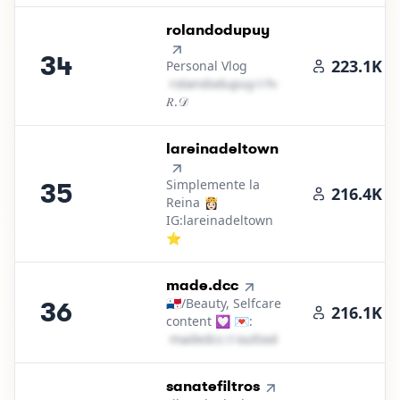
34
.
rolandodupuy
34
223.1K
Personal Vlog
r​o​l​a​n​d​o​d​u​p​u​y​
＠
hotmail․cοm
𝑅.𝒟
35
.
lareinadeltown
Simplemente la
35
216.4K
Reina 👸🏻
IG:lareinadeltown
⭐️
36
.
made.dcc
🇵🇦/Beauty, Selfcare
36
216.1K
content 💟 💌:
m​a​d​e​d​c​c​
＠
outlook․cοm
37
.
sanatefiltros