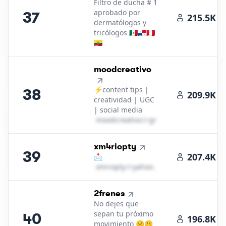
Filtro de ducha # 1
aprobado por
37
215.5K
dermatólogos y
tricólogos 🇲🇽🇵🇦🇵🇪
🇪🇨
38
.
moodcreativo
⚡️content tips |
38
209.9K
creatividad | UGC
| social media
m​o​o​d​c​r​e​a​t​i​v​o​
＠
gmail․cοm
39
.
xm4riopty
39
207.4K
📩
x​m​r​i​o​p​t​y​
＠
yahoo․cοm
40
.
2frenes
No dejes que
sepan tu próximo
40
196.8K
movimiento 🤫🤫