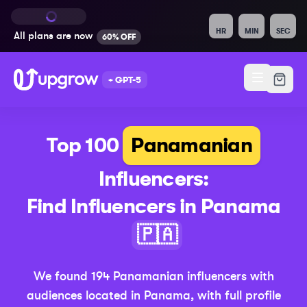
HR
MIN
SEC
All plans are
now
60% OFF
+ GPT-5
Top 100
Panamanian
Influencers:
Find Influencers in
Panama
(Updated 20
🇵🇦
We found
194
Panamanian
influencers with
audiences located in
Panama
,
with full profile