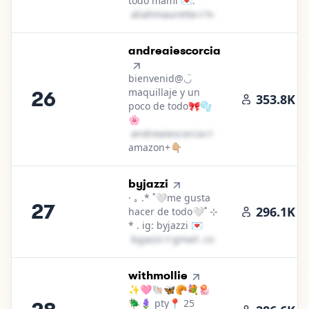
todo mami 💌:
a​l​i​a​h​m​a​u​r​e​t​t​e​
＠
hotmail․cοm
26
.
andreaiescorcia
bienvenid@◡̈
maquillaje y un
26
353.8K
poco de todo🎀🫧
🌸
a​n​d​r​e​a​i​e​s​c​o​r​c​i​a​
＠
outlook․cοm
amazon+👇🏼
27
.
byjazzi
· ｡ .* ˚🤍me gusta
27
296.1K
hacer de todo🤍˚ ⊹
* . ig: byjazzi 💌
b​y​j​a​z​z​i​
＠
gmail․cοm
28
.
withmollie
✨🩷🐚🦋🥐💐🪼
🪲🪻 pty📍 25