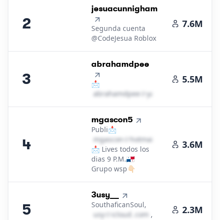
2
.
jesuacunnigham
2
7.6M
Segunda cuenta
@CodeJesua Roblox
3
.
abrahamdpee
3
5.5M
📩
a​b​r​a​h​a​m​d​p​e​e​
＠
yahoo․cοm
4
.
mgascon5
Publi📩
m​g​a​s​c​o​n​
＠
hotmail․cοm
4
3.6M
📩 Lives todos los
dias 9 P.M.🇵🇦
Grupo wsp👇🏻
5
.
3usy__
SouthaficanSoul,
5
2.3M
u​s​y​
＠
icloud․cοm
,