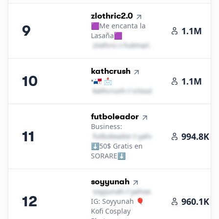
9
.
zlothric2.0
🟪Me encanta la
9
1.1M
Lasaña🟪
z​l​o​t​h​r​i​c​
＠
hotmail․cοm
10
.
kathcrush
10
1.1M
•🇵🇦 📩
k​a​t​h​c​r​u​s​h​
＠
icloud․cοm
11
.
futboleador
Business:
11
994.8K
f​u​t​b​o​l​e​a​d​o​r​
＠
yahoo․cοm
⬇️50$ Gratis en
SORARE⬇️
12
.
soyyunah
s​o​y​y​u​n​a​h​
＠
yahoo․cοm
12
960.1K
IG: Soyyunah 🎈
Kofi Cosplay