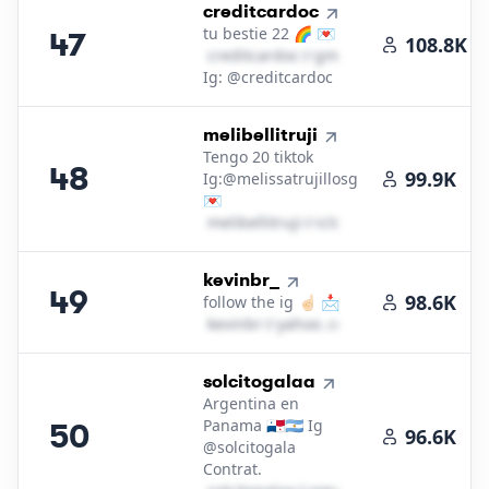
47
.
creditcardoc
tu bestie 22 🌈 💌
47
108.8K
c​r​e​d​i​t​c​a​r​d​o​c​
＠
gmail․cοm
Ig: @creditcardoc
48
.
melibellitruji
Tengo 20 tiktok
48
99.9K
Ig:@melissatrujillosg
💌
m​e​l​i​b​e​l​l​i​t​r​u​j​i​
＠
icloud․cοm
49
.
kevinbr_
49
98.6K
follow the ig ☝🏻 📩
k​e​v​i​n​b​r​
＠
yahoo․cοm
50
.
solcitogalaa
Argentina en
Panama 🇵🇦🇦🇷 Ig
50
96.6K
@solcitogala
Contrat.