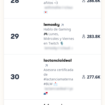
28
286.6K
añitos <3
w​i​t​h​m​o​l​l​i​e​
＠
icloud․cοm
💌
29
.
lemosky
Hablo de Gaming
🎮 Lunes,
29
283.8K
Miércoles y Viernes
en Twitch 🎙️
l​e​m​o​s​k​y​
＠
icloud․cοm
30
.
lactanciaideal
Asesora certificada
de
30
277.6K
#lactanciamaterna
#BLW 📩
l​a​c​t​a​n​c​i​a​i​d​e​a​l​
＠
yahoo․cοm
🇵🇦