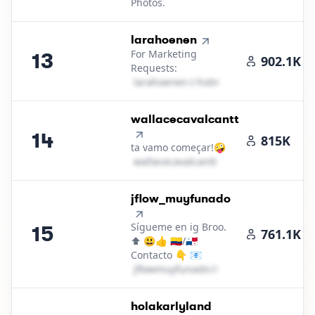
Photos.
13
.
larahoenen
For Marketing
13
902.1K
Requests:
l​a​r​a​h​o​e​n​e​n​
＠
hotmail․cοm
14
.
wallacecavalcantt
14
815K
ta vamo começar!🤪
w​a​l​l​a​c​e​c​a​v​a​l​c​a​n​t​t​
＠
outlook․cοm
15
.
jflow_muyfunado
Sígueme en ig Broo.
15
761.1K
⬆️ 😃👍 🇨🇴/🇵🇦
Contacto 👇 📧
j​f​l​o​w​m​u​y​f​u​n​a​d​o​
＠
outlook․cοm
16
.
holakarlyland