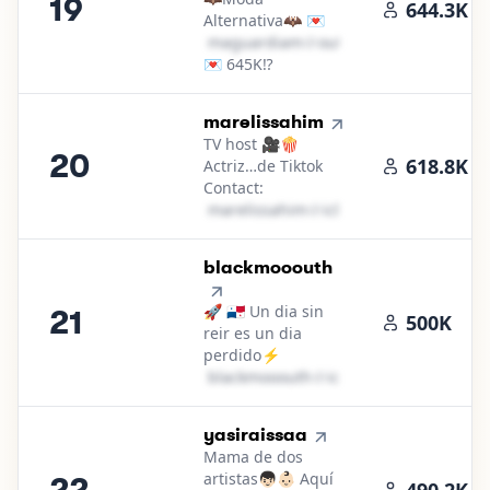
19
644.3K
Alternativa🦇 💌
m​a​g​u​a​r​d​i​a​m​
＠
outlook․cοm
💌 645K⁉️
20
.
marelissahim
TV host 🎥🍿
20
618.8K
Actriz…de Tiktok
Contact:
m​a​r​e​l​i​s​s​a​h​i​m​
＠
icloud․cοm
21
.
blackmooouth
🚀 🇵🇦 Un dia sin
21
500K
reir es un dia
perdido⚡️
b​l​a​c​k​m​o​o​o​u​t​h​
＠
icloud․cοm
22
.
yasiraissaa
Mama de dos
artistas👦🏻👶🏻 Aquí